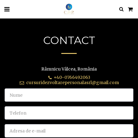
CONTACT
Râmnicu Vâlcea, România
+40-0766492063
cursuridezvoltarepersonalasrl@gmail.com